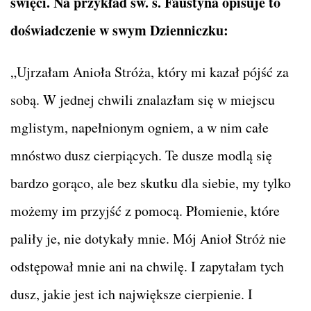
święci. Na przykład św. s. Faustyna opisuje to
doświadczenie w swym Dzienniczku:
„Ujrzałam Anioła Stróża, który mi kazał pójść za
sobą. W jednej chwili znalazłam się w miejscu
mglistym, napełnionym ogniem, a w nim całe
mnóstwo dusz cierpiących. Te dusze modlą się
bardzo gorąco, ale bez skutku dla siebie, my tylko
możemy im przyjść z pomocą. Płomienie, które
paliły je, nie dotykały mnie. Mój Anioł Stróż nie
odstępował mnie ani na chwilę. I zapytałam tych
dusz, jakie jest ich największe cierpienie. I