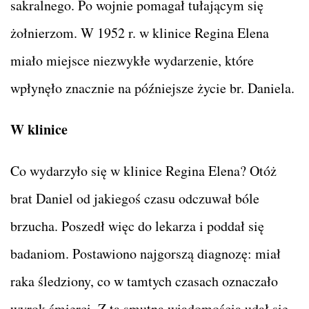
sakralnego. Po wojnie pomagał tułającym się
żołnierzom. W 1952 r. w klinice Regina Elena
miało miejsce niezwykłe wydarzenie, które
wpłynęło znacznie na późniejsze życie br. Daniela.
W klinice
Co wydarzyło się w klinice Regina Elena? Otóż
brat Daniel od jakiegoś czasu odczuwał bóle
brzucha. Poszedł więc do lekarza i poddał się
badaniom. Postawiono najgorszą diagnozę: miał
raka śledziony, co w tamtych czasach oznaczało
wyrok śmierci. Z tą smutną wiadomością udał się