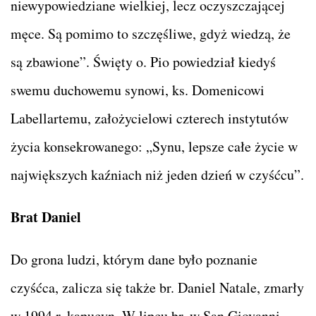
niewypowiedziane wielkiej, lecz oczyszczającej
męce. Są pomimo to szczęśliwe, gdyż wiedzą, że
są zbawione”. Święty o. Pio powiedział kiedyś
swemu duchowemu synowi, ks. Domenicowi
Labellartemu, założycielowi czterech instytutów
życia konsekrowanego: „Synu, lepsze całe życie w
największych kaźniach niż jeden dzień w czyśćcu”.
Brat Daniel
Do grona ludzi, którym dane było poznanie
czyśćca, zalicza się także br. Daniel Natale, zmarły
w 1994 r. kapucyn. W lipcu br. w San Giovanni