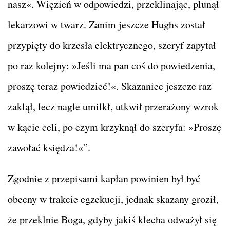
nasz«. Więzień w odpowiedzi, przeklinając, plunął
lekarzowi w twarz. Zanim jeszcze Hughs został
przypięty do krzesła elektrycznego, szeryf zapytał
po raz kolejny: »Jeśli ma pan coś do powiedzenia,
proszę teraz powiedzieć!«. Skazaniec jeszcze raz
zaklął, lecz nagle umilkł, utkwił przerażony wzrok
w kącie celi, po czym krzyknął do szeryfa: »Proszę
zawołać księdza!«”.
Zgodnie z przepisami kapłan powinien był być
obecny w trakcie egzekucji, jednak skazany groził,
że przeklnie Boga, gdyby jakiś klecha odważył się