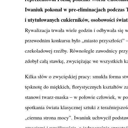
Iwaniuk pokonał w pre-eliminacjach podczas 
i utytułowanych cukierników, osobowości świat
Rywalizacja trwała wiele godzin i odbywała się 
przewodnim konkursu było „miasto przyszłości” –
czekoladowej rzeźby. Równolegle zawodnicy przyg
zdobył całą stawkę, zwyciężając we wszystkich ka
Kilka słów o zwycięskiej pracy: smukła forma st
tęsknotę do miękkich, florystycznych kształtów 
stanowi twarz-maska – w połowie człowiek, w poł
spotkania świata klasycznej sztuki z teraźniejszo
„ciemna strona mocy”. Iwaniuk uchwycił podsta
emocjami i wrażliwością, a jednocześnie sprost