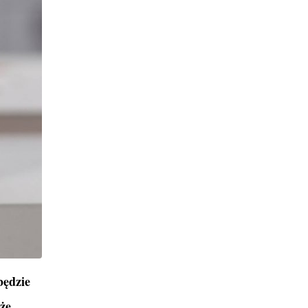
będzie
że