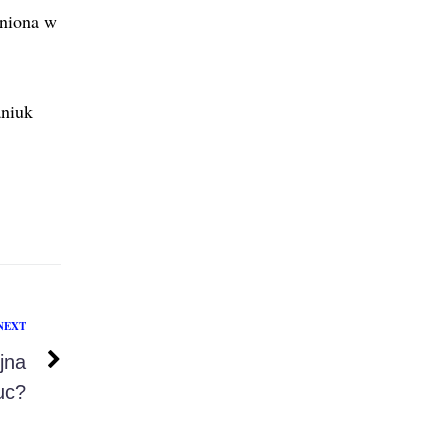
eniona w
aniuk
NEXT
jna
uc?