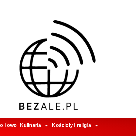
o i owo
Kulinaria
Kościoły i religia