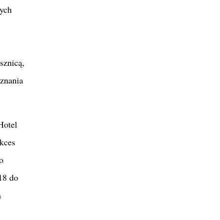
zych
sznicą,
oznania
Hotel
ukces
o
18 do
a