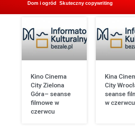
Dom i ogród
Skuteczny copywriting
Kino Cinema
Kina Cine
City Zielona
City Wroc
Góra– seanse
seanse fi
filmowe w
w czerwcu
czerwcu