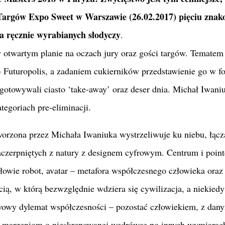
Targów Expo Sweet w Warszawie (26.02.2017) pięciu znak
a ręcznie wyrabianych słodyczy
.
w otwartym planie na oczach jury oraz gości targów. Tematem
 Futuropolis, a zadaniem cukierników przedstawienie go w f
otowywali ciasto ‘take-away’ oraz deser dnia. Michał Iwani
tegoriach pre-eliminacji.
worzona przez Michała Iwaniuka wystrzeliwuje ku niebu, łącz
zaczerpniętych z natury z designem cyfrowym. Centrum i point
owie robot, avatar – metafora współczesnego człowieka oraz
ścią, w którą bezwzględnie wdziera się cywilizacja, a niekiedy
wowy dylemat współczesności – pozostać człowiekiem, z dan
ać marzeniom o nieskrępowanej wędrówce po innych wymiarac