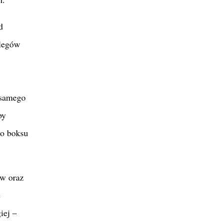
d
olegów
 samego
by
do boksu
ów oraz
e
iej –