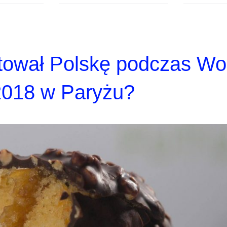
tował Polskę podczas Wo
2018 w Paryżu?