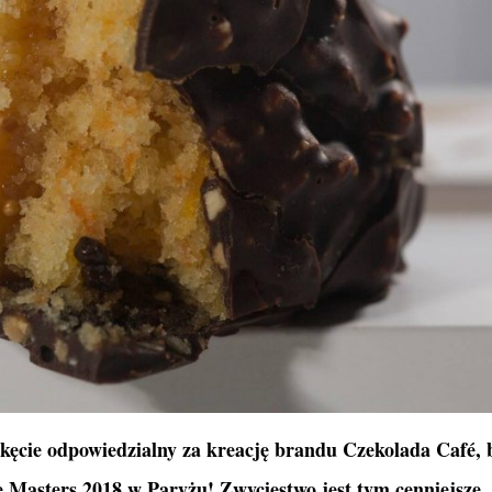
Okęcie odpowiedzialny za kreację brandu Czekolada Café, 
 Masters 2018 w Paryżu! Zwycięstwo jest tym cenniejsze, 