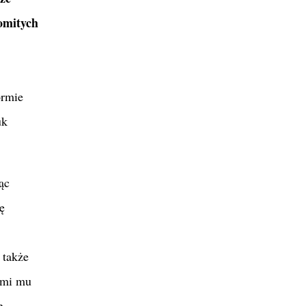
omitych
ormie
uk
ąc
ę
 także
ymi mu
h.