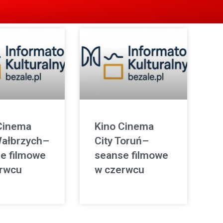
Cinema
Kino Cinema
Wałbrzych–
City Toruń–
e filmowe
seanse filmowe
rwcu
w czerwcu