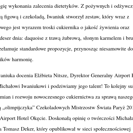
logię wykonania zalecenia dietetyków. Z pożywnych i odżywc
ą figową i czekoladą, Iwaniuk stworzył zestaw, który wraz z
go jest wyrazem troski cukiernika o jakość żywienia oraz
deser dnia: daquoise z trawą żubrową, słonym karmelem i bru
rzełamuje standardowe propozycje, przynosząc niesamowite d
ników harmonię.
waniuka docenia Elżbieta Nitsze, Dyrektor Generalny Airport 
ichałowi Iwaniukowi i podziwiamy jego talent! To kolejny s
zmian i rozwoju nowoczesnego cukiernictwa za sprawą naszeg
ą „olimpijczyka” Czekoladowych Mistrzostw Świata Paryż 20
Airport Hotel Okęcie. Doskonałą opinię o twórczości Michał
a Tomasz Deker, który opublikował w sieci społecznościowej