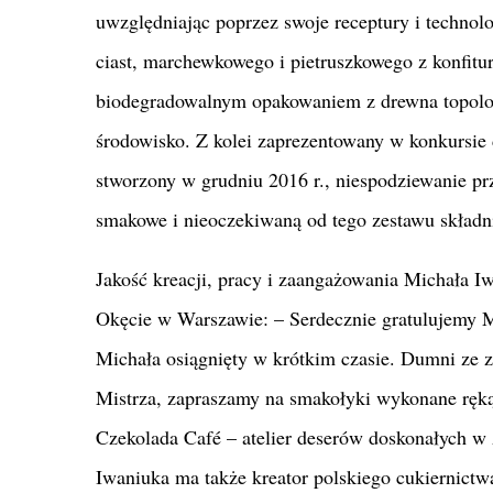
uwzględniając poprzez swoje receptury i techno
ciast, marchewkowego i pietruszkowego z konfitur
biodegradowalnym opakowaniem z drewna topolowe
środowisko. Z kolei zaprezentowany w konkursie 
stworzony w grudniu 2016 r., niespodziewanie p
smakowe i nieoczekiwaną od tego zestawu skład
Jakość kreacji, pracy i zaangażowania Michała I
Okęcie w Warszawie: – Serdecznie gratulujemy M
Michała osiągnięty w krótkim czasie. Dumni ze 
Mistrza, zapraszamy na smakołyki wykonane ręk
Czekolada Café – atelier deserów doskonałych w 
Iwaniuka ma także kreator polskiego cukiernictw