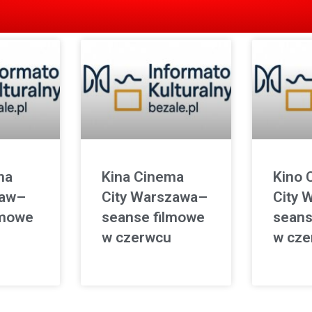
ma
Kina Cinema
Kino 
ław–
City Warszawa–
City 
lmowe
seanse filmowe
seans
w czerwcu
w cze