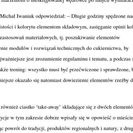
i Michał Iwaniuk odpowiedział: – Długie godziny spędzone na
stości i kolorytu elementom składowym, zasięganie opinii k
 zastosowań materiałowych, tj. poszukiwanie elementów
enie modułów i rozwiązań technicznych do cukiernictwa, by
ajważniejsze jest zrozumienie regulaminu i tematu, a podczas
kże trening: wszystko musi być przećwiczone i sprawdzone, 
niejsze okazało się natomiast dowiezienie elementów rzeźby 
ównież ciastko ‘take-away’ składające się z dwóch element
zycje w tym zakresie dobrze wpisały się w opowieść o mieści
ąc powrót do tradycji, produktów regionalnych i natury, z drug