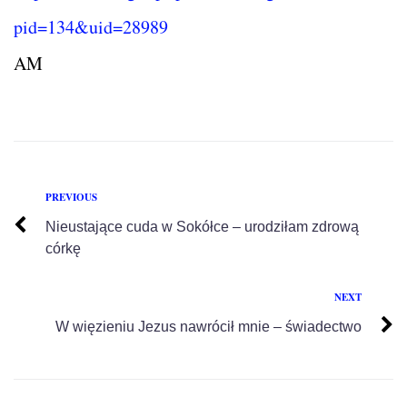
pid=134&uid=28989
AM
PREVIOUS
Nieustające cuda w Sokółce – urodziłam zdrową
córkę
NEXT
W więzieniu Jezus nawrócił mnie – świadectwo