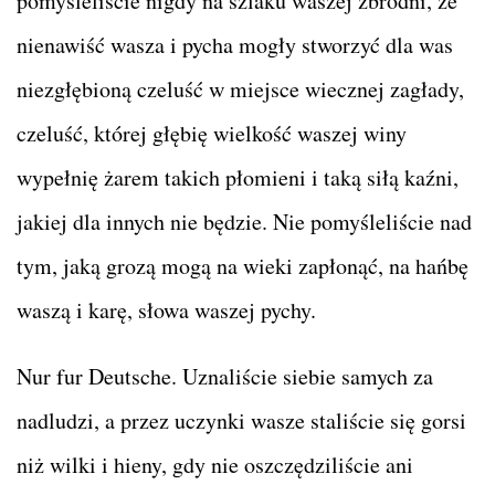
pomyśleliście nigdy na szlaku waszej zbrodni, że
nienawiść wasza i pycha mogły stworzyć dla was
niezgłębioną czeluść w miejsce wiecznej zagłady,
czeluść, której głębię wielkość waszej winy
wypełnię żarem takich płomieni i taką siłą kaźni,
jakiej dla innych nie będzie. Nie pomyśleliście nad
tym, jaką grozą mogą na wieki zapłonąć, na hańbę
waszą i karę, słowa waszej pychy.
Nur fur Deutsche. Uznaliście siebie samych za
nadludzi, a przez uczynki wasze staliście się gorsi
niż wilki i hieny, gdy nie oszczędziliście ani