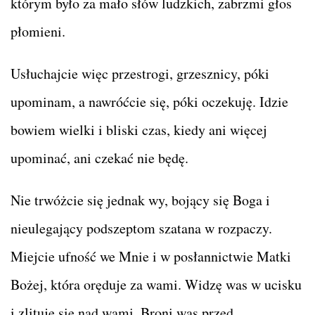
którym było za mało słów ludzkich, zabrzmi głos
płomieni.
Usłuchajcie więc przestrogi, grzesznicy, póki
upominam, a nawróćcie się, póki oczekuję. Idzie
bowiem wielki i bliski czas, kiedy ani więcej
upominać, ani czekać nie będę.
Nie trwóżcie się jednak wy, bojący się Boga i
nieulegający podszeptom szatana w rozpaczy.
Miejcie ufność we Mnie i w posłannictwie Matki
Bożej, która oręduje za wami. Widzę was w ucisku
i zlituję się nad wami. Broni was przed