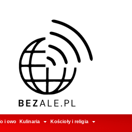
o i owo
Kulinaria
Kościoły i religia