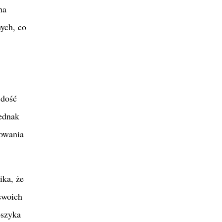
na
ych, co
 dość
jednak
kowania
ka, że
swoich
oszyka