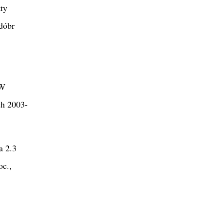
ty
dóbr
 W
ch 2003-
a 2.3
oc.,