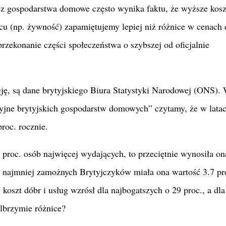
z gospodarstwa domowe często wynika faktu, że wyższe kosz
u (np. żywność) zapamiętujemy lepiej niż różnice w cenach 
przekonanie części społeczeństwa o szybszej od oficjalnie
ję, są dane brytyjskiego Biura Statystyki Narodowej (ONS).
yjne brytyjskich gospodarstw domowych” czytamy, że w lata
roc. rocznie.
0 proc. osób najwięcej wydających, to przeciętnie wynosiła on
. najmniej zamożnych Brytyjczyków miała ona wartość 3.7 pr
koszt dóbr i usług wzrósł dla najbogatszych o 29 proc., a dla
olbrzymie różnice?