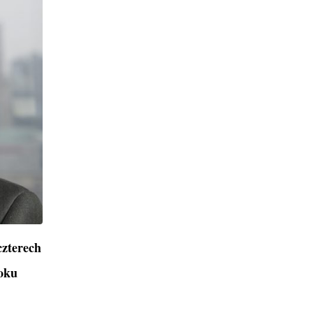
czterech
roku