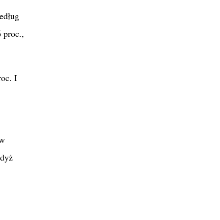
edług
 proc.,
oc. I
ów
gdyż