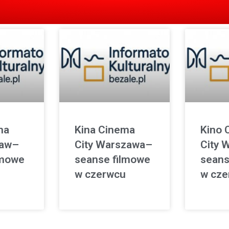
ma
Kina Cinema
Kino 
ław–
City Warszawa–
City 
lmowe
seanse filmowe
seans
w czerwcu
w cze