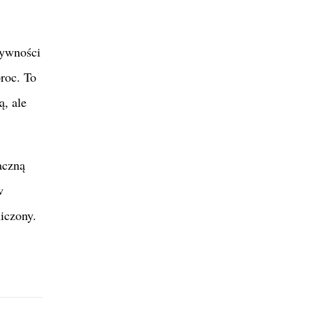
żywności
roc. To
ą, ale
aczną
w
iczony.