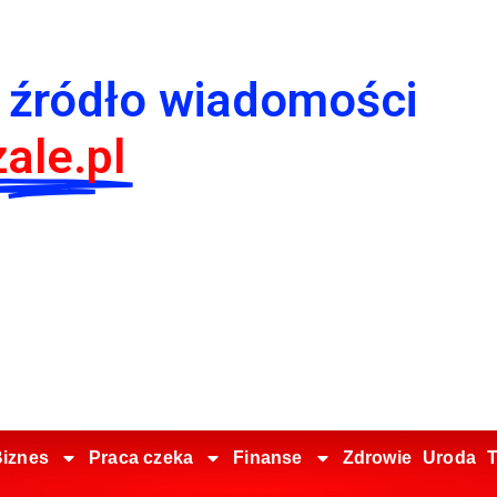
 źródło wiadomości
ale.pl
iznes
Praca czeka
Finanse
Zdrowie
Uroda
T