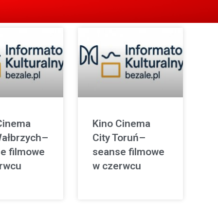
Cinema
Kino Cinema
Wałbrzych–
City Toruń–
e filmowe
seanse filmowe
rwcu
w czerwcu