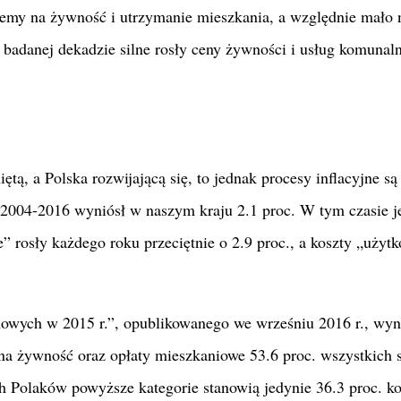
emy na żywność i utrzymanie mieszkania, a względnie mało 
adanej dekadzie silne rosły ceny żywności i usług komunaln
tą, a Polska rozwijającą się, to jednak procesy inflacyjne są
h 2004-2016 wyniósł w naszym kraju 2.1 proc. W tym czasie 
” rosły każdego roku przeciętnie o 2.9 proc., a koszty „użyt
ych w 2015 r.”, opublikowanego we wrześniu 2016 r., wyni
 na żywność oraz opłaty mieszkaniowe 53.6 proc. wszystkich 
h Polaków powyższe kategorie stanowią jedynie 36.3 proc. k