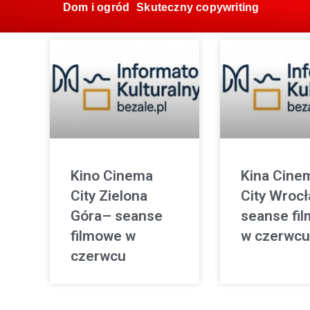
Dom i ogród
Skuteczny copywriting
Kino Cinema
Kina Cine
City Zielona
City Wroc
Góra– seanse
seanse fi
filmowe w
w czerwcu
czerwcu