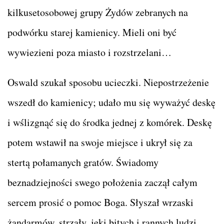
kilkusetosobowej grupy Żydów zebranych na
podwórku starej kamienicy. Mieli oni być
wywiezieni poza miasto i rozstrzelani…
Oswald szukał sposobu ucieczki. Niepostrzeżenie
wszedł do kamienicy; udało mu się wyważyć deskę
i wślizgnąć się do środka jednej z komórek. Deskę
potem wstawił na swoje miejsce i ukrył się za
stertą połamanych gratów. Świadomy
beznadziejności swego położenia zaczął całym
sercem prosić o pomoc Boga. Słyszał wrzaski
żandarmów, strzały, jęki bitych i rannych ludzi…