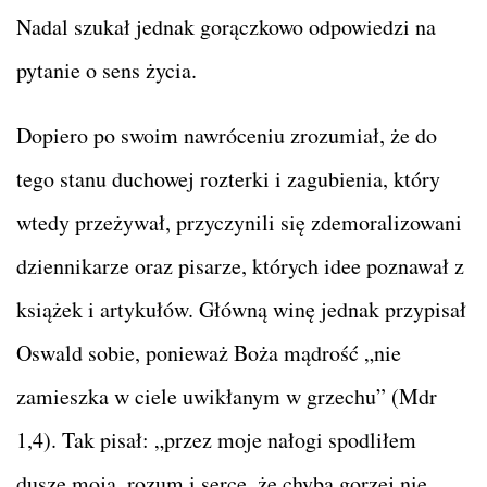
Nadal szukał jednak gorączkowo odpowiedzi na
pytanie o sens życia.
Dopiero po swoim nawróceniu zrozumiał, że do
tego stanu duchowej rozterki i zagubienia, który
wtedy przeżywał, przyczynili się zdemoralizowani
dziennikarze oraz pisarze, których idee poznawał z
książek i artykułów. Główną winę jednak przypisał
Oswald sobie, ponieważ Boża mądrość „nie
zamieszka w ciele uwikłanym w grzechu” (Mdr
1,4). Tak pisał: „przez moje nałogi spodliłem
duszę moją, rozum i serce, że chyba gorzej nie