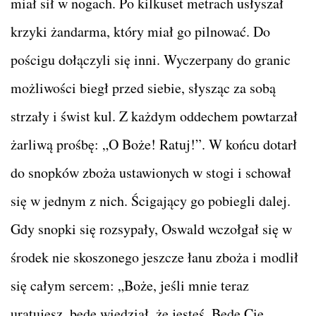
miał sił w nogach. Po kilkuset metrach usłyszał
krzyki żandarma, który miał go pilnować. Do
pościgu dołączyli się inni. Wyczerpany do granic
możliwości biegł przed siebie, słysząc za sobą
strzały i świst kul. Z każdym oddechem powtarzał
żarliwą prośbę: „O Boże! Ratuj!”. W końcu dotarł
do snopków zboża ustawionych w stogi i schował
się w jednym z nich. Ścigający go pobiegli dalej.
Gdy snopki się rozsypały, Oswald wczołgał się w
środek nie skoszonego jeszcze łanu zboża i modlił
się całym sercem: „Boże, jeśli mnie teraz
uratujesz, będę wiedział, że jesteś. Będę Cię