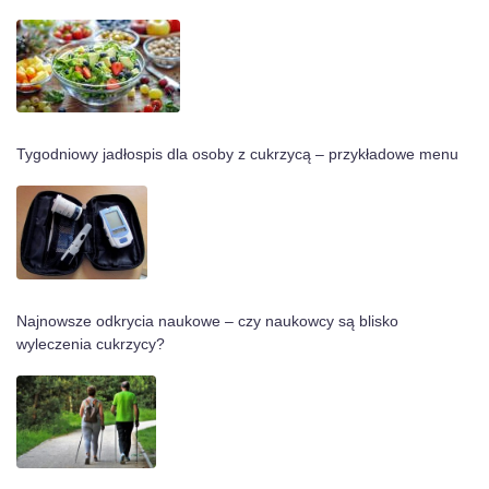
Tygodniowy jadłospis dla osoby z cukrzycą – przykładowe menu
Najnowsze odkrycia naukowe – czy naukowcy są blisko
wyleczenia cukrzycy?