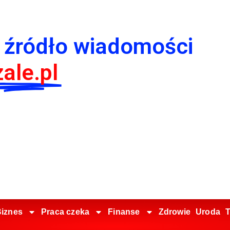
 źródło wiadomości
ale.pl
iznes
Praca czeka
Finanse
Zdrowie
Uroda
T