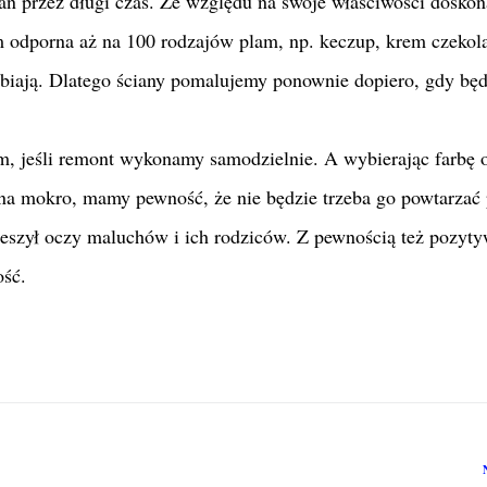
an przez długi czas. Ze względu na swoje właściwości doskon
em odporna aż na 100 rodzajów plam, np. keczup, krem czekol
elbiają. Dlatego ściany pomalujemy ponownie dopiero, gdy bę
, jeśli remont wykonamy samodzielnie. A wybierając farbę 
na mokro, mamy pewność, że nie będzie trzeba go powtarzać 
ieszył oczy maluchów i ich rodziców. Z pewnością też pozyt
ość.