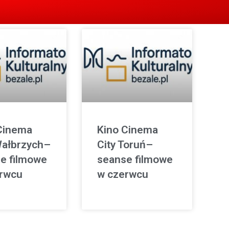
Cinema
Kino Cinema
Wałbrzych–
City Toruń–
e filmowe
seanse filmowe
rwcu
w czerwcu