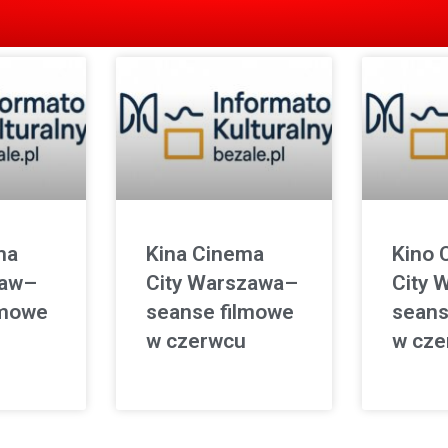
ma
Kina Cinema
Kino 
ław–
City Warszawa–
City 
lmowe
seanse filmowe
seans
w czerwcu
w cze