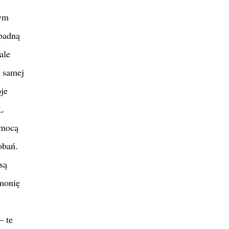
rym
ypadną
ale
j samej
je
L
omocą
obań.
są
rmonię
– te