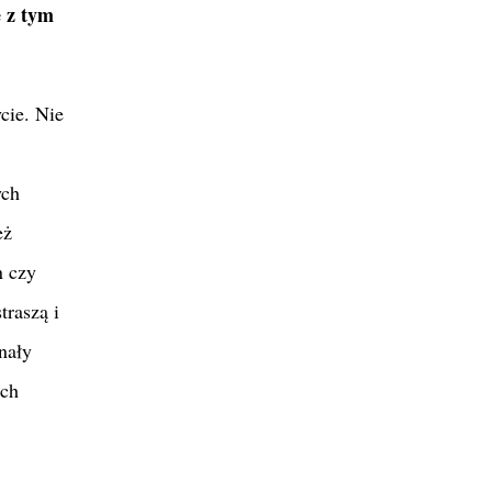
e z tym
cie. Nie
ych
eż
n czy
traszą i
nały
ich