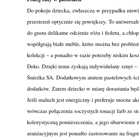
Do pokoju dziecka, zwłaszcza w przypadku niewie
przestrzeń optycznie się powiększy. To uniwers
do gustu delikatne odcienie różu i fioletu, a chł
współgrają białe meble, które można bez problemu
kolekcji – a ponadto w razie potrzeby niskim ko
Deko. Dzięki temu zyskają indywidulany sznyt –
Śnieżka SA. Dodatkowym atutem pastelowych ścia
dodatków. Zatem dziecko w miarę dorastania będ
Jeśli maluch jest energiczny i preferuje mocne 
wówczas połączenia soczystych tonacji farb ze s
kolorystyczną pomieszczenia, a jego ubarwienie
aranżacyjnym jest ponadto zastosowanie na fragme