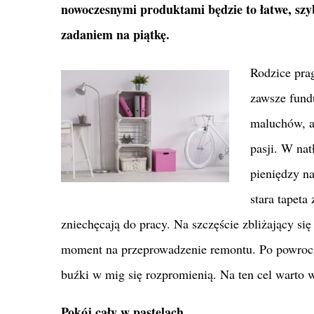
nowoczesnymi produktami będzie to łatwe, szyb
zadaniem na piątkę.
Rodzice prag
zawsze fund
maluchów, a
pasji. W nat
pieniędzy n
stara tapeta
zniechęcają do pracy. Na szczęście zbliżający si
moment na przeprowadzenie remontu. Po powroc
buźki w mig się rozpromienią. Na ten cel wart
Pokój cały w pastelach