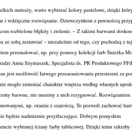
lkich metraży, warto wybierać kolory pastelowe, dzięki któ
alne i wdzięczne rozwiązanie. Dziewczynkom z pewnością prz
opcom rozbielone błękity i zielenie. – Z takimi barwami doskon
 ze sobą zestawiać – niezależnie od tego, czy pochodzą z te
sztem przemalować, np. przy pomocy kolekcji farb Śnieżka Mo
 radzi Anna Szymaszek, Specjalista ds. PR Produktowego FFi
n jest możliwość łatwego przearanżowania przestrzeni za p
zie mogło zmieniać charakter wnętrza według własnych upod
akcenty barwne, nie musimy z nich rezygnować. Rozwiązaniem 
tonowanymi, np. oranżu z szarością. To pozwoli zachować ha
 nie będzie nadmiernie przytłaczające. Dobrym pomysłem
ncie wybranej ściany farby tablicowej. Dzięki temu szkraby 