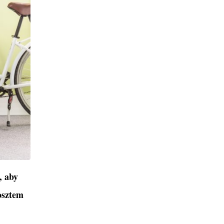
, aby
osztem