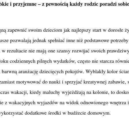
kie i przyjemne – z pewnością każdy rodzic poradzi sobi
ną zapewnić swoim dzieciom jak najlepszy start w dorosłe ży
usze pozwalają jednak spełniać inne niż podstawowe potrzeby
 w rezultacie nie mają one szansy rozwijać swoich prawdziw
łoku codziennych pilnych wydatków, często nie starcza równi
a barwną aranżację dziecięcych pokojów. Wyblakły kolor ścia
 zamiast motywować do nauki i sprzyjać kreatywnej zabawie, s
ę czas wakacji, kiedy maluchy wyjeżdżają na kolonie, to dosko
ie z wakacyjnych wyjazdów na widok odnowionego wnętrza 
o wykorzystać dodatkowe środki w budżecie domowym.