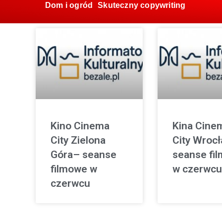
Dom i ogród
Skuteczny copywriting
Kino Cinema
Kina Cine
City Zielona
City Wroc
Góra– seanse
seanse fi
filmowe w
w czerwcu
czerwcu