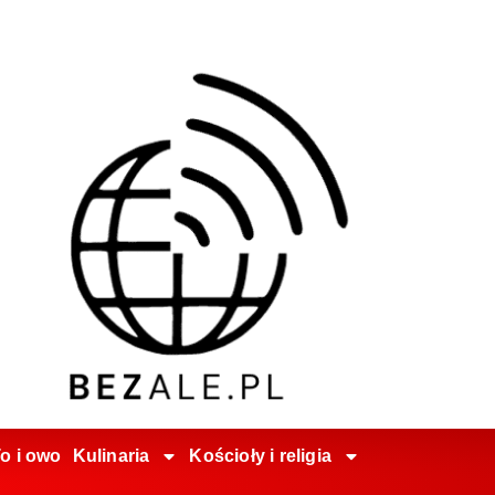
o i owo
Kulinaria
Kościoły i religia