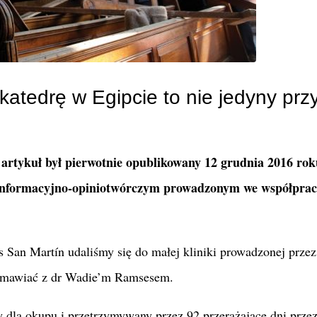
atedrę w Egipcie to nie jedyny prz
 artykuł był pierwotnie opublikowany 12 grudnia 2016 rok
m informacyjno-opiniotwórczym prowadzonym we współprac
 San Martín udaliśmy się do małej kliniki prowadzonej przez
ozmawiać z dr Wadie’m Ramsesem.
y dla okupu i przetrzymywany przez 92 przerażające dni prze