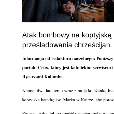
Atak bombowy na koptyjską k
prześladowania chrześcijan.
Informacja od redaktora naczelnego: Poniższy
portalu Crux, który jest katolickim serwise
Rycerzami Kolumba.
Niemal dwa lata temu wraz z moją koleżanką Ines
koptyjską katedrę św. Marka w Kairze, aby por
Ramses, człowiek po sześćdziesiątce, był porwan