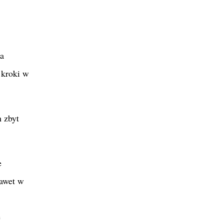
 a
 kroki w
 zbyt
e
nawet w
e