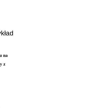
ykład
u na
y z
z