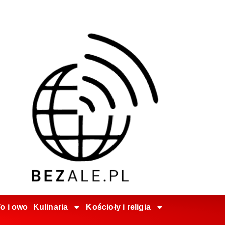
o i owo
Kulinaria
Kościoły i religia