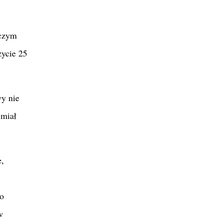
iczym
życie 25
wy nie
 miał
e,
no
w