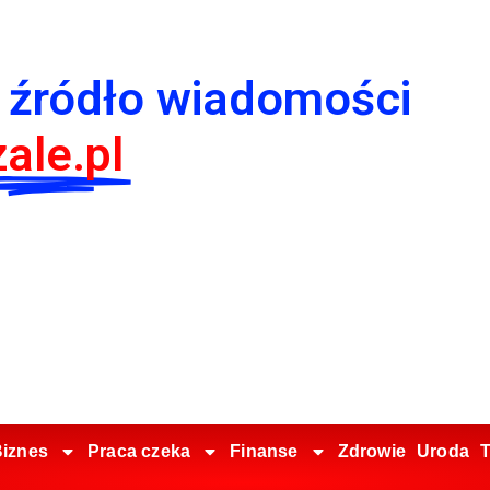
 źródło wiadomości
ale.pl
iznes
Praca czeka
Finanse
Zdrowie
Uroda
T