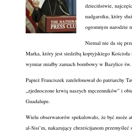
dzieciństwie, najczęś
nadgarstku, który sł
ogromnym narodzie 
Niemal nie da się pr
Marka, który jest siedzibą koptyjskiego Kościoła
wymiar miałby zamach bombowy w Bazylice św. 
Papież Franciszek zatelefonował do patriarchy T
„zjednoczone krwią naszych męczenników” i obi
Guadalupe.
Wielu obserwatorów spekulowało, że być może a
al-Sisi’m, nakazujący chrześcijanom przemyśleć s