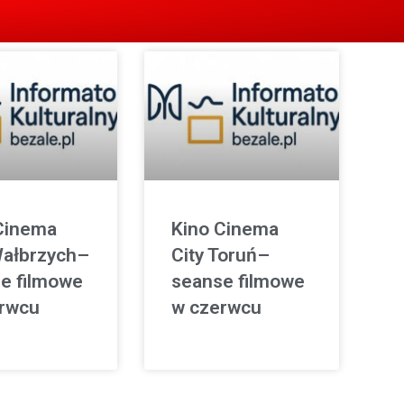
Cinema
Kino Cinema
Wałbrzych–
City Toruń–
e filmowe
seanse filmowe
rwcu
w czerwcu