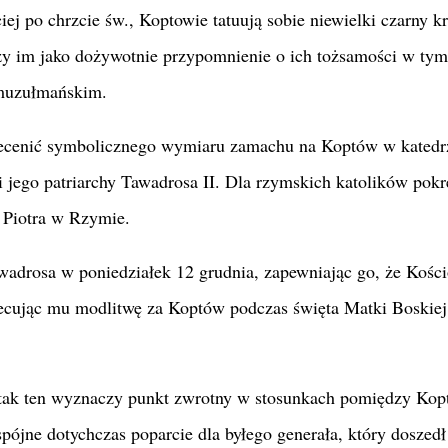
ciej po chrzcie św., Koptowie tatuują sobie niewielki czarny k
uży im jako dożywotnie przypomnienie o ich tożsamości w tym
muzułmańskim.
zecenić symbolicznego wymiaru zamachu na Koptów w katedr
 i jego patriarchy Tawadrosa II. Dla rzymskich katolików pok
Piotra w Rzymie.
awadrosa w poniedziałek 12 grudnia, zapewniając go, że Kości
ecując mu modlitwę za Koptów podczas święta Matki Boskiej
tak ten wyznaczy punkt zwrotny w stosunkach pomiędzy Kop
pójne dotychczas poparcie dla byłego generała, który doszedł