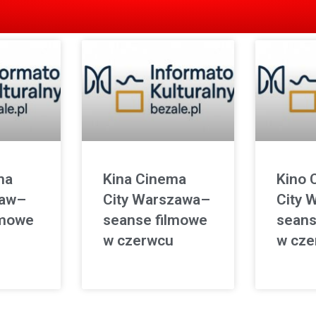
ma
Kina Cinema
Kino 
ław–
City Warszawa–
City 
lmowe
seanse filmowe
seans
w czerwcu
w cze