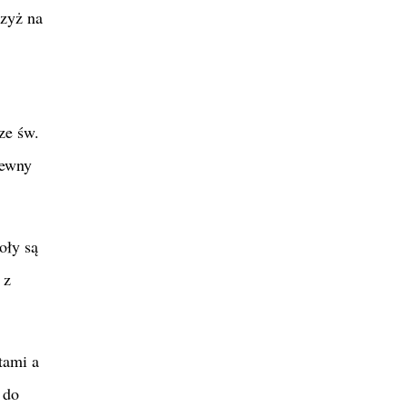
rzyż na
ze św.
rewny
oły są
 z
tami a
 do