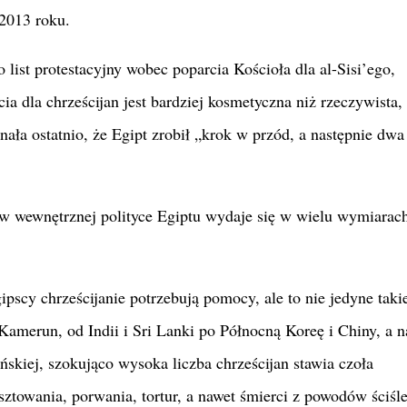
2013 roku.
o list protestacyjny wobec poparcia Kościoła dla al-Sisi’ego,
 dla chrześcijan jest bardziej kosmetyczna niż rzeczywista,
ała ostatnio, że Egipt zrobił „krok w przód, a następnie dwa
 wewnętrznej polityce Egiptu wydaje się w wielu wymiarach
ipscy chrześcijanie potrzebują pomocy, ale to nie jedyne taki
i Kamerun, od Indii i Sri Lanki po Północną Koreę i Chiny, a 
skiej, szokująco wysoka liczba chrześcijan stawia czoła
ztowania, porwania, tortur, a nawet śmierci z powodów ściśl