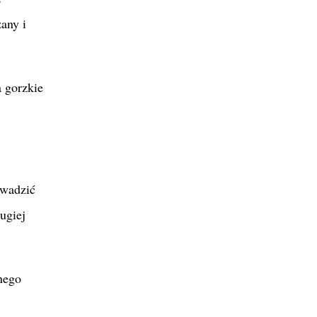
any i
a gorzkie
owadzić
ugiej
nego