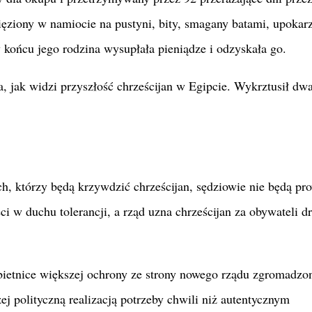
iony w namiocie na pustyni, bity, smagany batami, upokarz
 końcu jego rodzina wysupłała pieniądze i odzyskała go.
, jak widzi przyszłość chrześcijan w Egipcie. Wykrztusił dw
ch, którzy będą krzywdzić chrześcijan, sędziowie nie będą pr
ci w duchu tolerancji, a rząd uzna chrześcijan za obywateli dr
bietnice większej ochrony ze strony nowego rządu zgromadzo
ej polityczną realizacją potrzeby chwili niż autentycznym