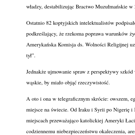
władzy, destabilizując Bractwo Muzułmańskie w 
Ostatnio 82 koptyjskich intelektualistów podpisał
podkreślający, że rzekoma poprawa warunków życia
Amerykańska Komisja ds. Wolności Religijnej uzn
tył”.
Jednakże ujmowanie spraw z perspektywy szkód w
wąskie, by miało objąć rzeczywistość.
A oto i ona w telegraficznym skrócie: owszem, eg
miejsce na świecie. Od Iraku i Syrii po Nigerię 
miejscach przeważająco katolickiej Ameryki Łaciń
codziennemu niebezpieczeństwu okaleczenia, ares