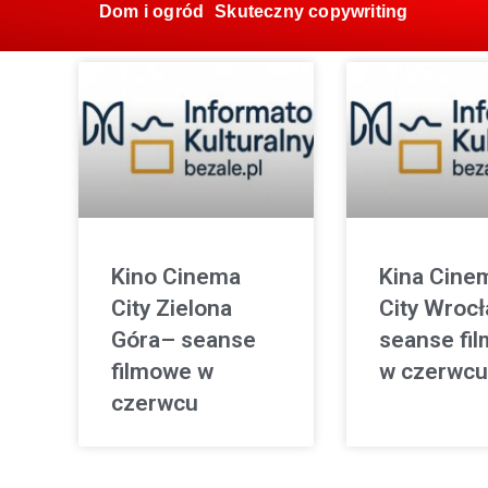
Dom i ogród
Skuteczny copywriting
Kino Cinema
Kina Cine
City Zielona
City Wroc
Góra– seanse
seanse fi
filmowe w
w czerwcu
czerwcu