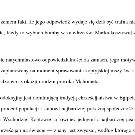
szeniem fakt, że jego odpowiedź wydaje się dziś być trafna n
ia, kiedy to wybuch bomby w katedrze św. Marka kosztował 
ebie natychmiastowo odpowiedzialności za zamach, jego moty
ł zaplanowany na moment sprawowania koptyjskiej mszy św. i
odzonym z okazji urodzin proroka Mahometa.
todoksyjny jest dominującą tradycją
chrześcijaństwa w Egipci
 procent populacji i stanowi najbardziej pokaźną społeczność
im Wschodzie. Koptowie są również jednymi z najbardziej jas
chrześcijan na świecie — znany jest zwyczaj, według którego 