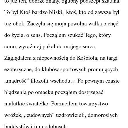
to już ten, dobrze znany, zgubny podszept szatana.
To był Ktoś bardzo bliski, Ktoś, kto od zawsze był
tuż obok. Zaczęła się moja powolna walka o chęć
do życia, o sens. Począłem szukać Tego, który
coraz wyraźniej pukał do mojego serca.
Zaglądałem z niepewnością do Kościoła, na targi
ezoteryczne, do klubów sportowych promujących
„mądrość” filozofii wschodu… Po pewnym czasie
błądzenia po omacku począłem dostrzegać
malutkie światełko. Porzuciłem towarzystwo
wróżek, „cudownych” uzdrowicieli, domorosłych
buddystów i im podobnych.