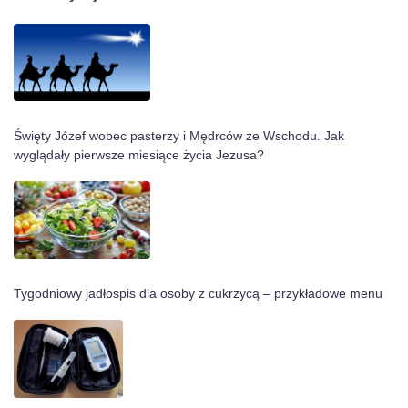
Święty Józef wobec pasterzy i Mędrców ze Wschodu. Jak
wyglądały pierwsze miesiące życia Jezusa?
Tygodniowy jadłospis dla osoby z cukrzycą – przykładowe menu