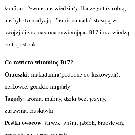
konfitur. Pewnie nie wiedziały dlaczego tak robią,
ale było to tradycją. Plemiona nadal stosują w
swojej diecie nasiona zawierające B17 i nie wiedzą
co to jest rak.
Co zawiera witaminę B17?
Orzeszki
: makadamia(podobne do laskowych),
nerkowce, gorzkie migdały
Jagody
: aronia, maliny, dziki bez, jeżyny,
żurawina, truskawki
Pestki owoców
: śliwek, wiśni, jabłek, brzoskwiń,
gruszek, nektaryn, moreli