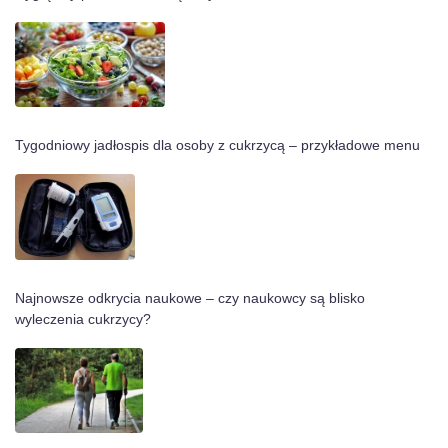
Tygodniowy jadłospis dla osoby z cukrzycą – przykładowe menu
Najnowsze odkrycia naukowe – czy naukowcy są blisko
wyleczenia cukrzycy?