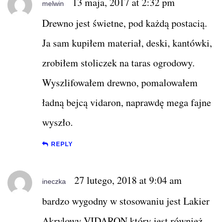
13 maja, 2017 at 2:32 pm
melwin
Drewno jest świetne, pod każdą postacią.
Ja sam kupiłem materiał, deski, kantówki,
zrobiłem stoliczek na taras ogrodowy.
Wyszlifowałem drewno, pomalowałem
ładną bejcą vidaron, naprawdę mega fajne
wyszło.
REPLY
27 lutego, 2018 at 9:04 am
ineczka
bardzo wygodny w stosowaniu jest Lakier
Akrylowy VIDARON który jest również