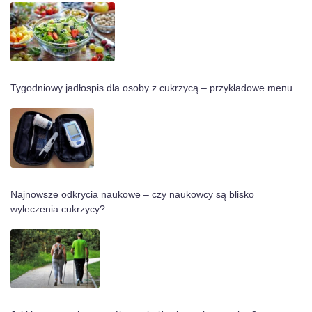
Tygodniowy jadłospis dla osoby z cukrzycą – przykładowe menu
Najnowsze odkrycia naukowe – czy naukowcy są blisko
wyleczenia cukrzycy?