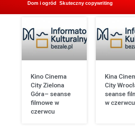
Dom i ogród
Skuteczny copywriting
Kino Cinema
Kina Cine
City Zielona
City Wroc
Góra– seanse
seanse fi
filmowe w
w czerwcu
czerwcu