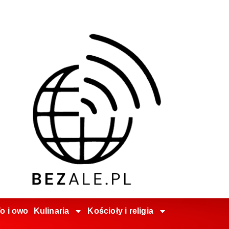
o i owo
Kulinaria
Kościoły i religia