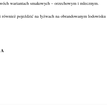
dwóch wariantach smakowych – orzechowym i mlecznym.
i również pojeździć na łyżwach na obrandowanym lodowisku
 A