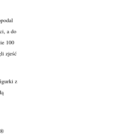
opodal
i, a do
wie 100
i zjeść
igurki z
dą
o®