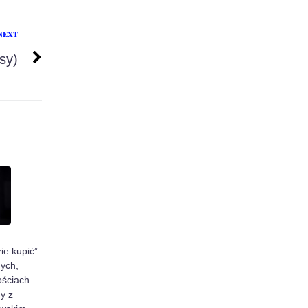
NEXT
sy)
ie kupić”.
ych,
ościach
y z