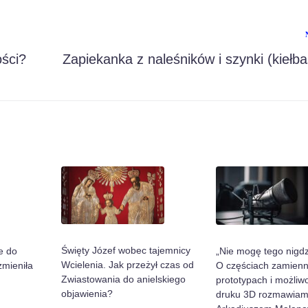
ści?
Zapiekanka z naleśników i szynki (kiełba
Święty Józef wobec tajemnicy
„Nie mogę tego nigdz
e do
Wcielenia. Jak przeżył czas od
O częściach zamienn
zmieniła
Zwiastowania do anielskiego
prototypach i możliw
objawienia?
druku 3D rozmawiam