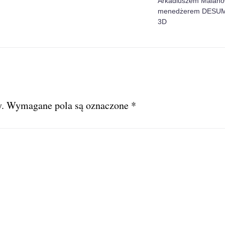
Arkadiuszem Malano
menedżerem DESUM
3D
.
Wymagane pola są oznaczone
*