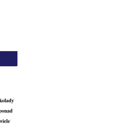
kolady
 ponad
wiele