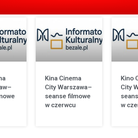
ma
Kina Cinema
Kino 
ław–
City Warszawa–
City 
lmowe
seanse filmowe
seans
w czerwcu
w cze