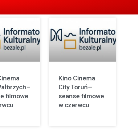
Cinema
Kino Cinema
Wałbrzych–
City Toruń–
e filmowe
seanse filmowe
rwcu
w czerwcu