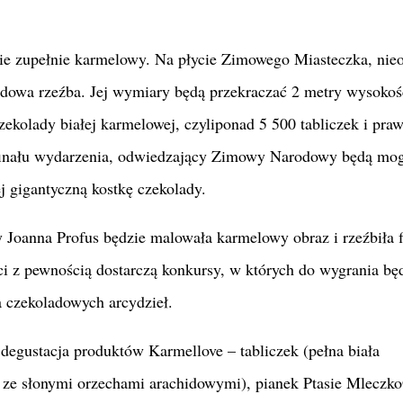
e zupełnie karmelowy. Na płycie Zimowego Miasteczka, nie
adowa rzeźba. Jej wymiary będą przekraczać 2 metry wysokośc
ekolady białej karmelowej, czyliponad 5 500 tabliczek i pra
finału wydarzenia, odwiedzający Zimowy Narodowy będą mogl
ej gigantyczną kostkę czekolady.
Joanna Profus będzie malowała karmelowy obraz i rzeźbiła f
ści z pewnością dostarczą konkursy, w których do wygrania bę
 czekoladowych arcydzieł.
degustacja produktów Karmellove – tabliczek (pełna biała
a ze słonymi orzechami arachidowymi), pianek Ptasie Mleczk