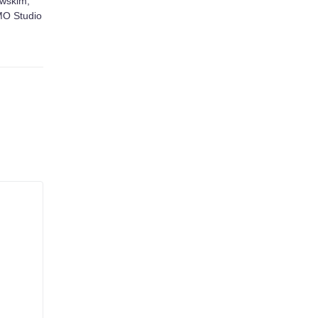
wskim,
O Studio