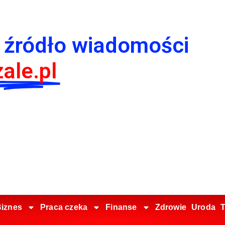
 źródło wiadomości
ale.pl
iznes
Praca czeka
Finanse
Zdrowie
Uroda
T