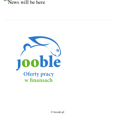
© bezale.pl