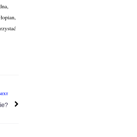
ędna,
łopian,
rzystać
NEXT
ie?