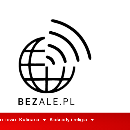
o i owo
Kulinaria
Kościoły i religia