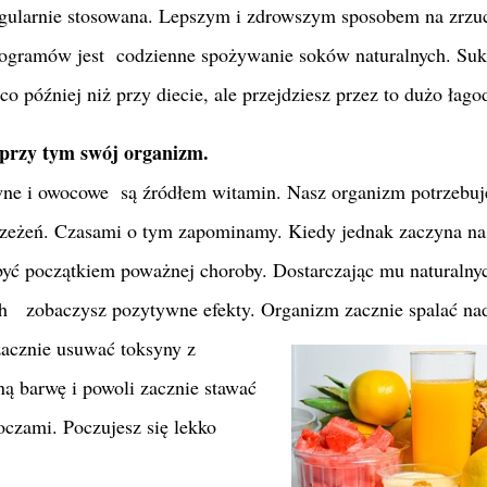
egularnie stosowana. Lepszym i zdrowszym sposobem na zrzu
logramów jest codzienne spożywanie soków naturalnych. Suk
co później niż przy diecie, ale przejdziesz przez to dużo łago
przy tym swój organizm.
ne i owocowe są źródłem witamin. Nasz organizm potrzebuj
rzeżeń. Czasami o tym zapominamy. Kiedy jednak zaczyna na
yć początkiem poważnej choroby. Dostarczając mu naturalny
ch zobaczysz pozytywne efekty. Organizm zacznie spalać na
zacznie usuwać toksyny z
ą barwę i powoli zacznie stawać
 oczami. Poczujesz się lekko