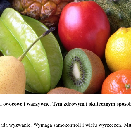
oki owocowe i warzywne. Tym zdrowym i skutecznym spos
 lada wyzwanie. Wymaga samokontroli i wielu wyrzeczeń. Mu