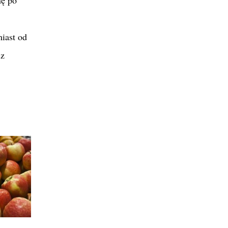
miast od
sz