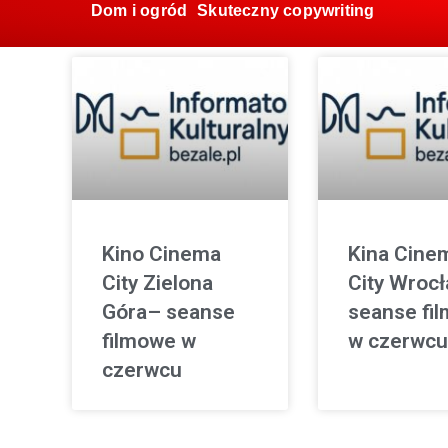
Dom i ogród
Skuteczny copywriting
Kino Cinema
Kina Cine
City Zielona
City Wroc
Góra– seanse
seanse fi
filmowe w
w czerwcu
czerwcu