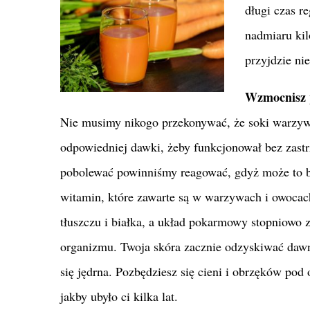
długi czas r
nadmiaru ki
przyjdzie nie
Wzmocnisz 
Nie musimy nikogo przekonywać, że soki warzyw
odpowiedniej dawki, żeby funkcjonował bez zast
pobolewać powinniśmy reagować, gdyż może to b
witamin, które zawarte są w warzywach i owoca
tłuszczu i białka, a układ pokarmowy stopniowo 
organizmu. Twoja skóra zacznie odzyskiwać dawn
się jędrna. Pozbędziesz się cieni i obrzęków pod
jakby ubyło ci kilka lat.