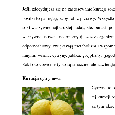
Jeśli zdecydujesz się na zastosowanie kuracji so
posiłki to pamiętaj, żeby robić przerwy. Wszyst
soki warzywne najbardziej nadają się: buraki, pom
warzywne usuwają nadmierny tłuszcz z organizmu
odpornościowy, zwiększają metabolizm i wspoma
innymi: wiśnie, cytryny, jabłka, grejpfruty, jago
Soki owocowe nie tylko są smaczne, ale zawiera
Kuracja cytrynowa
Cytryna to 
tej kuracji 
za tym idzie
przemianę ma