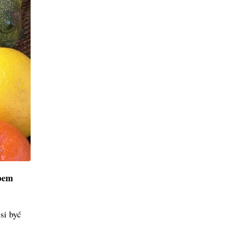
obem
si być