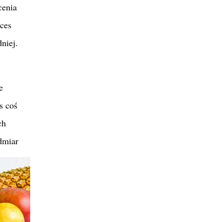
cenia
ces
dniej.
e
s coś
ch
dmiar