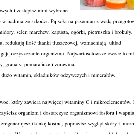
kowych i zastąpisz nimi wybrane
ko w nadmiarze szkodzi. Pij soki na przemian z wodą przegot
idory, seler, marchew, kapusta, ogórki, pietruszka i brokuły.
, redukują ilość tkanki tłuszczowej, wzmacniają układ
gają oczyszczanie organizmu. Najwartościowsze owoce to m
dy, granaty, pomarańcze i żurawina.
ją dużo witamin, składników odżywczych i minerałów.
owoc, który zawiera najwięcej witaminy C i
mikroelementów. 
oczyścisz organizm i dostarczysz organizmowi fosforu i wapnia
 zregenerujesz tkankę kostną, poprawisz wygląd skóry i unor
terii. W czasie kuracji pij soku pół godziny przed lub godzi