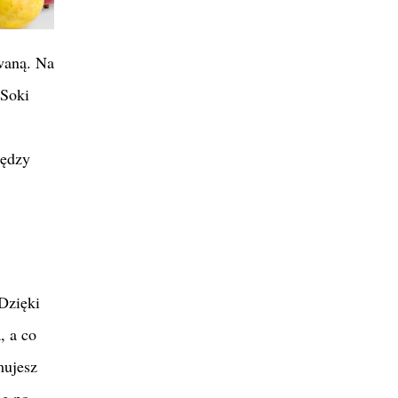
owaną. Na
 Soki
iędzy
Dzięki
, a co
mujesz
nę po