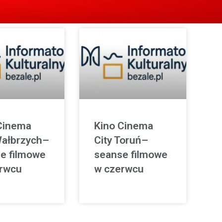
Cinema
Kino Cinema
Wałbrzych–
City Toruń–
e filmowe
seanse filmowe
rwcu
w czerwcu