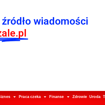
 źródło wiadomości
ale.pl
iznes
Praca czeka
Finanse
Zdrowie
Uroda
T