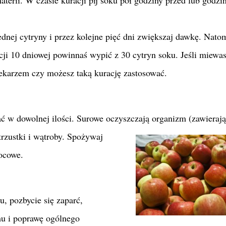
ednej cytryny i przez kolejne pięć dni zwiększaj dawkę. Nato
cji 10 dniowej powinnaś wypić z 30 cytryn soku. Jeśli miewa
 lekarzem czy możesz taką kurację zastosować.
ać w dowolnej ilości. Surowe oczyszczają organizm (zawierają
rzustki i wątroby. Spożywaj
wocowe.
, pozbycie się zaparć,
mu i poprawę ogólnego