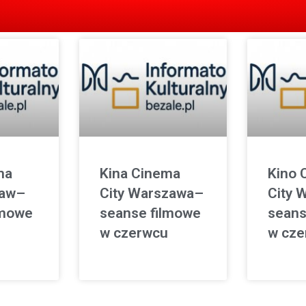
ma
Kina Cinema
Kino 
ław–
City Warszawa–
City 
lmowe
seanse filmowe
seans
w czerwcu
w cze